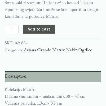
Swarovski zirconium. To je savršen komad luksuza
ispunjenog svjetlošću i može se lako upariti sa drugim
komadima iz porodice Matrix.
Add to cart
SKU:
5693897
Ariana Grande Matrix
Nakit
Ogrlice
Categories:
,
,
Description
Kolekcija: Matrix
Dužina (minimum – maksimum): 38 – 45 cm
Veličina priveska: 1,3cm- 0,8 cm