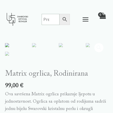
Skip
to
content
Matrix
ogrlica,
Rodinirana
quantity
Matrix ogrlica, Rodinirana
99,00
€
Ova savršena Matrix ogrlica prikazuje ljepotu u
jednostavnost. Ogrlica sa oplatom od rodijuma sadrži
jednu bijelu Swarovski kristalnu perlu i okrugli