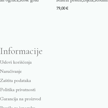
an ogrlica,Rose gold
Matrix prsten,Bijela,Rodini
79,00
€
Informacije
Uslovi korišćenja
Naručivanje
Zaštita podataka
Politika privatnosti
Garancija na proizvod