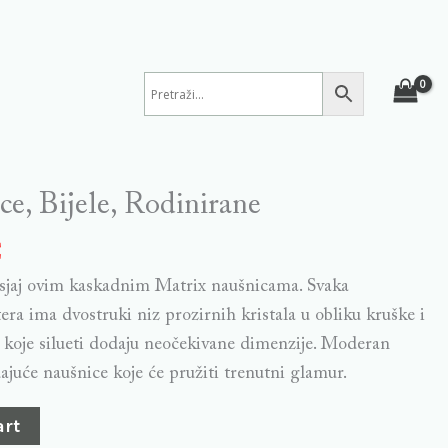
ce, Bijele, Rodinirane
€
i sjaj ovim kaskadnim Matrix naušnicama. Svaka
tera ima dvostruki niz prozirnih kristala u obliku kruške i
na koje silueti dodaju neočekivane dimenzije. Moderan
ajuće naušnice koje će pružiti trenutni glamur.
art