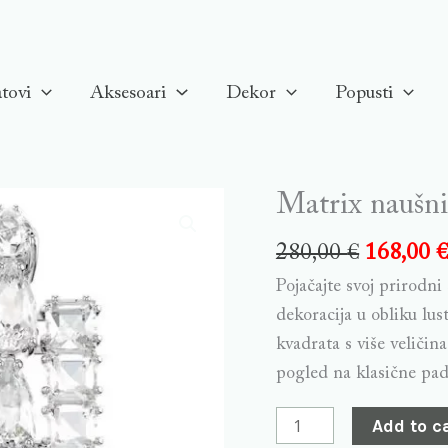
tovi
Aksesoari
Dekor
Popusti
Matrix naušni
Matrix
naušnice,
280,00
€
168,00
Bijele,
Pojačajte svoj prirodn
Rodinirane
dekoracija u obliku lus
quantity
kvadrata s više veliči
pogled na klasične pad
Add to c