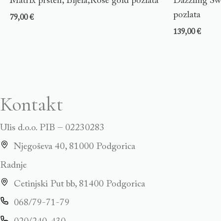
Matrix prsten, Bijela,Rose gold pozlata
Dazzling Sw
pozlata
79,00
€
139,00
€
Kontakt
Ulis d.o.o. PIB – 02230283
Njegoševa 40, 81000 Podgorica
Radnje
Cetinjski Put bb, 81400 Podgorica
068/79-71-79