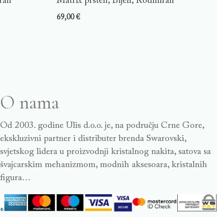
ran
Matrix prsten, Bijeli, Rodiniran
69,00
€
O nama
Od 2003. godine Ulis d.o.o. je, na području Crne Gore,
ekskluzivni partner i distributer brenda Swarovski,
svjetskog lidera u proizvodnji kristalnog nakita, satova sa
švajcarskim mehanizmom, modnih aksesoara, kristalnih
figura…