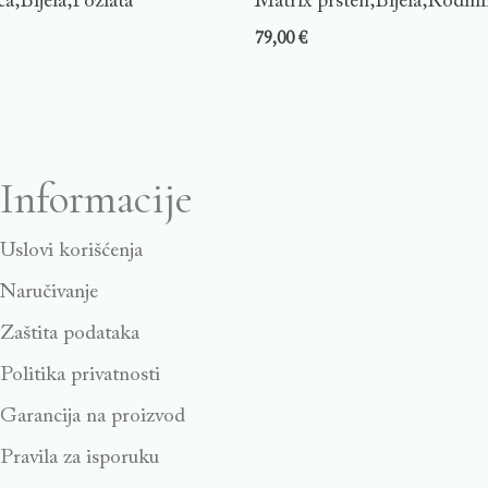
a,Bijela,Pozlata
Matrix prsten,Bijela,Rodini
79,00
€
Informacije
Uslovi korišćenja
Naručivanje
Zaštita podataka
Politika privatnosti
Garancija na proizvod
Pravila za isporuku