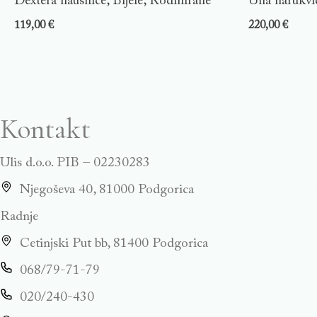
Dextera naušnice, Bijele, Rodinirane
Una narukvic
119,00
€
220,00
€
Kontakt
Ulis d.o.o. PIB – 02230283
Njegoševa 40, 81000 Podgorica
Radnje
Cetinjski Put bb, 81400 Podgorica
068/79-71-79
020/240-430