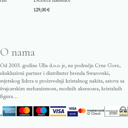
ran
Dextera naušnice
129,00
€
O nama
Od 2003. godine Ulis d.o.o. je, na području Crne Gore,
ekskluzivni partner i distributer brenda Swarovski,
svjetskog lidera u proizvodnji kristalnog nakita, satova sa
švajcarskim mehanizmom, modnih aksesoara, kristalnih
figura…