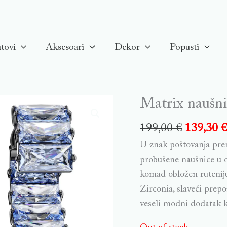
tovi
Aksesoari
Dekor
Popusti
Matrix naušni
199,00
€
139,30
U znak poštovanja prem
probušene naušnice u o
komad obložen ruteniju
Zirconia, slaveći prepo
veseli modni dodatak k