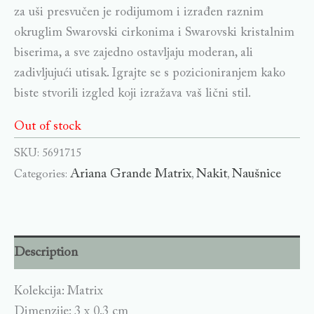
za uši presvučen je rodijumom i izrađen raznim
okruglim Swarovski cirkonima i Swarovski kristalnim
biserima, a sve zajedno ostavljaju moderan, ali
zadivljujući utisak. Igrajte se s pozicioniranjem kako
biste stvorili izgled koji izražava vaš lični stil.
Out of stock
SKU:
5691715
Ariana Grande Matrix
Nakit
Naušnice
Categories:
,
,
Description
Kolekcija: Matrix
Dimenzije: 3 x 0.3 cm