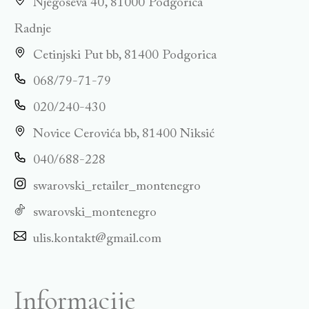
Njegoševa 40, 81000 Podgorica
Radnje
Cetinjski Put bb, 81400 Podgorica
068/79-71-79
020/240-430
Novice Cerovića bb, 81400 Niksić
040/688-228
swarovski_retailer_montenegro
swarovski_montenegro
ulis.kontakt@gmail.com
Informacije