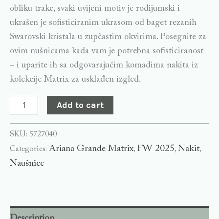
obliku trake, svaki uvijeni motiv je rodijumski i
ukrašen je sofisticiranim ukrasom od baget rezanih
Swarovski kristala u zupčastim okvirima. Posegnite za
ovim nušnicama kada vam je potrebna sofisticiranost
– i uparite ih sa odgovarajućim komadima nakita iz
kolekcije Matrix za usklađen izgled.
Add to cart
SKU:
5727040
Ariana Grande Matrix
FW 2025
Nakit
Categories:
,
,
,
Naušnice
Description