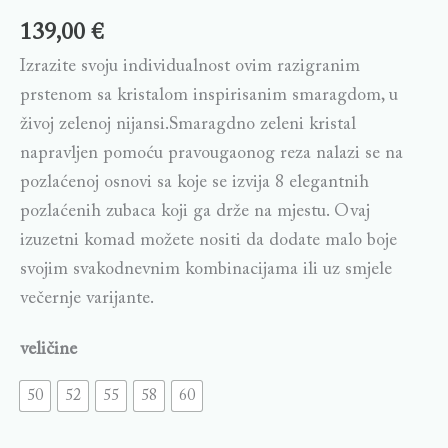
139,00
€
Izrazite svoju individualnost ovim razigranim
prstenom sa kristalom inspirisanim smaragdom, u
živoj zelenoj nijansi.Smaragdno zeleni kristal
napravljen pomoću pravougaonog reza nalazi se na
pozlaćenoj osnovi sa koje se izvija 8 elegantnih
pozlaćenih zubaca koji ga drže na mjestu. Ovaj
izuzetni komad možete nositi da dodate malo boje
svojim svakodnevnim kombinacijama ili uz smjele
večernje varijante.
veličine
50
52
55
58
60