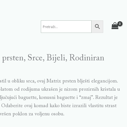
prsten, Srce, Bijeli, Rodiniran
stil u obliku srca, ovaj Matrix prsten blješti elegancijom.
latom od rodijuma ukrašen je nizom prozirnih kristala u
ljučujući baguette, konusni baguette i “zmaj”. Rezultat je
 Odaberite ovaj komad kako biste izrazili vlastitu strast
avršen poklon za voljenu osobu.