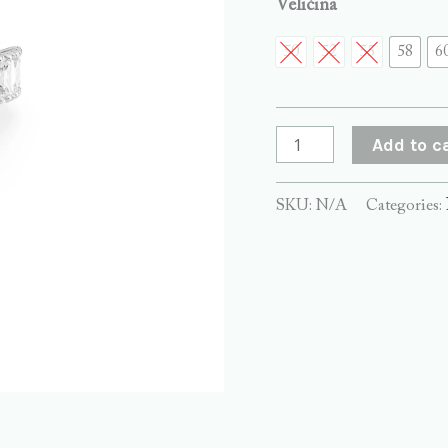
Veličina
50
52
55
58
6
Add to c
SKU:
N/A
Categories: