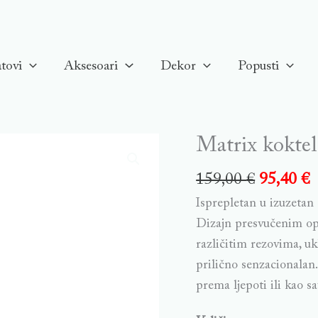
tovi
Aksesoari
Dekor
Popusti
Matrix koktel 
Matrix
koktel
159,00
€
95,40
€
prsten,
Isprepletan u izuzetan 
Srce,
Dizajn presvučenim op
Bijeli,
različitim rezovima, uk
Rodiniran
prilično senzacionalan.
quantity
prema ljepoti ili kao s