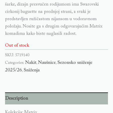
šarke, dizajn presvučen rodijumom ima Swarovski
cirkonij baguette na prednjoj strani, a svaki je
predstavljen ružičastom nijansom u vodoravnom
položaju. Nosite ga s drugim odgovarajućim Matrix
komadima kako biste naglasili radost.
Out of stock
SKU:
5719140
Nakit
Naušnice
Sezonsko sniženje
Categories:
,
,
2025/26
Sniženja
,
Description
Kolekcija: Matrix