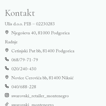
Kontakt
Ulis d.o.o. PIB – 02230283
Njegoševa 40, 81000 Podgorica
Radnje
Cetinjski Put bb, 81400 Podgorica
068/79-71-79
020/240-430
Novice Cerovića bb, 81400 Niksić
040/688-228
swarovski_retailer_montenegro
swarovski_montenegro