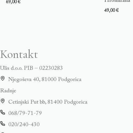
Hromirana
69,00
€
49,00
€
Kontakt
Ulis d.o.o. PIB – 02230283
Njegoševa 40, 81000 Podgorica
Radnje
Cetinjski Put bb, 81400 Podgorica
068/79-71-79
020/240-430