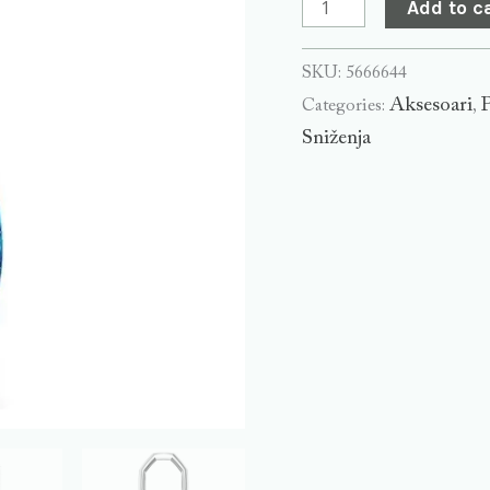
Add to c
SKU:
5666644
Aksesoari
P
Categories:
,
Sniženja