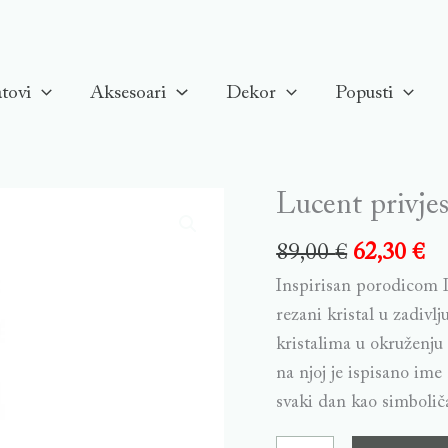
tovi
Aksesoari
Dekor
Popusti
Lucent privjes
Lucent
privjesak
89,00
€
62,30
€
za
Inspirisan porodicom L
ključeve,
rezani kristal u zadivl
Plavi,
kristalima u okruženju 
Miks
na njoj je ispisano ime
metala
svaki dan kao simboli
quantity