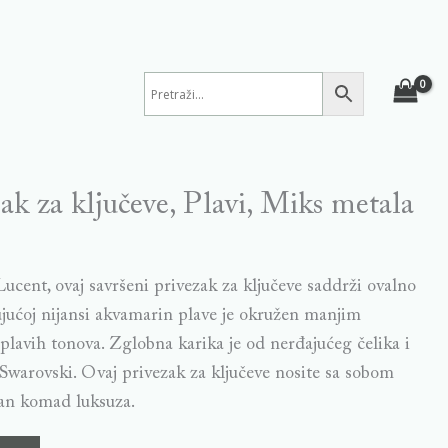
ak za ključeve, Plavi, Miks metala
ucent, ovaj savršeni privezak za ključeve saddrži ovalno
jujućoj nijansi akvamarin plave je okružen manjim
plavih tonova. Zglobna karika je od nerđajućeg čelika i
 Swarovski. Ovaj privezak za ključeve nosite sa sobom
čan komad luksuza.