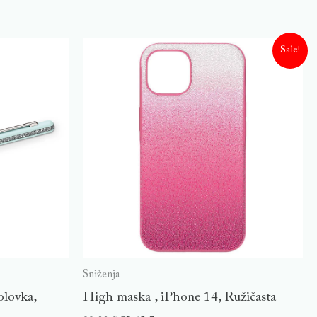
Sale!
Sniženja
olovka,
High maska , iPhone 14, Ružičasta