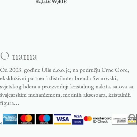
99,00
€
59,40
€
O nama
Od 2003. godine Ulis d.o.o. je, na području Crne Gore,
ekskluzivni partner i distributer brenda Swarovski,
svjetskog lidera u proizvodnji kristalnog nakita, satova sa
švajcarskim mehanizmom, modnih aksesoara, kristalnih
figura…