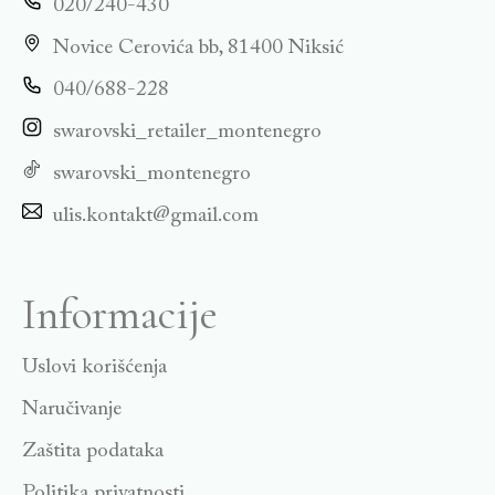
020/240-430
Novice Cerovića bb, 81400 Niksić
040/688-228
swarovski_retailer_montenegro
swarovski_montenegro
ulis.kontakt@gmail.com
Informacije
Uslovi korišćenja
Naručivanje
Zaštita podataka
Politika privatnosti