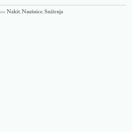
Nakit
Naušnice
Sniženja
ies:
,
,