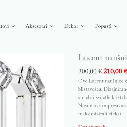
tovi
Aksesoari
Dekor
Popusti
Lucent naušni
300,00
€
210,00
Ove Lucent naušnice ć
blistavošću. Dizajnir
smjele i svijetle krist
Nosite ove impresivne 
maksimizirali efekat.