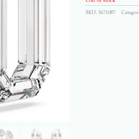
Out of stock
SKU:
5671087
Categor