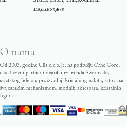
ran
Matrix prsten, Crni,Rodiniran
139,00
€
83,40
€
O nama
Od 2003. godine Ulis d.o.o. je, na području Crne Gore,
ekskluzivni partner i distributer brenda Swarovski,
svjetskog lidera u proizvodnji kristalnog nakita, satova sa
švajcarskim mehanizmom, modnih aksesoara, kristalnih
figura…