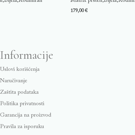
n,Bijela,Rodiniran
Matrix prsten,Bijela,Rodini
179,00
€
Informacije
Uslovi korišćenja
Naručivanje
Zaštita podataka
Politika privatnosti
Garancija na proizvod
Pravila za isporuku