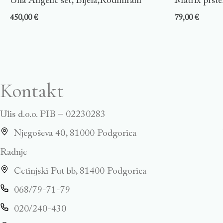
Una Angelic set, Bijela,Rodinirani
Matrix prste
450,00
€
79,00
€
Kontakt
Ulis d.o.o. PIB – 02230283
Njegoševa 40, 81000 Podgorica
Radnje
Cetinjski Put bb, 81400 Podgorica
068/79-71-79
020/240-430