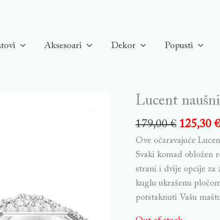
tovi
Aksesoari
Dekor
Popusti
Lucent naušni
179,00
€
125,30
Ove očaravajuće Lucent
Svaki komad obložen ro
strani i dvije opcije za
kuglu ukrašenu pločom 
potstaknuti Vašu maštu