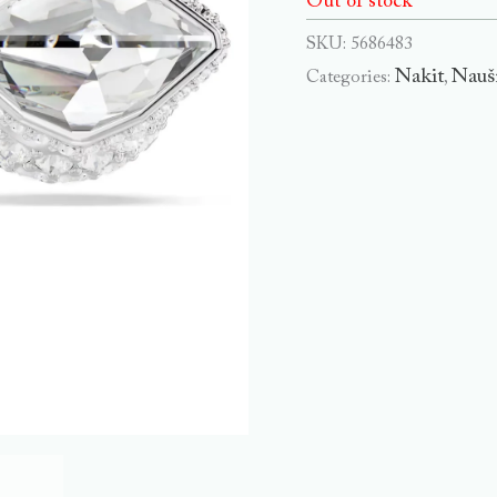
Out of stock
SKU:
5686483
Nakit
Nauš
Categories:
,