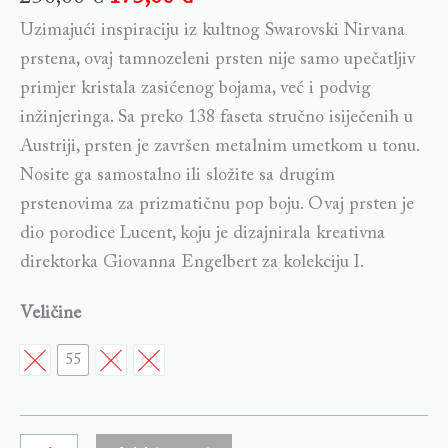
Uzimajući inspiraciju iz kultnog Swarovski Nirvana
prstena, ovaj tamnozeleni prsten nije samo upečatljiv
primjer kristala zasićenog bojama, već i podvig
inžinjeringa. Sa preko 138 faseta stručno isiječenih u
Austriji, prsten je završen metalnim umetkom u tonu.
Nosite ga samostalno ili složite sa drugim
prstenovima za prizmatičnu pop boju. Ovaj prsten je
dio porodice Lucent, koju je dizajnirala kreativna
direktorka Giovanna Engelbert za kolekciju I.
Veličine
52
55
58
60