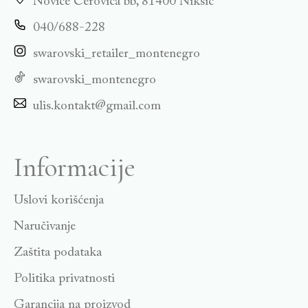
Novice Cerovića bb, 81400 Niksić
040/688-228
swarovski_retailer_montenegro
swarovski_montenegro
ulis.kontakt@gmail.com
Informacije
Uslovi korišćenja
Naručivanje
Zaštita podataka
Politika privatnosti
Garancija na proizvod