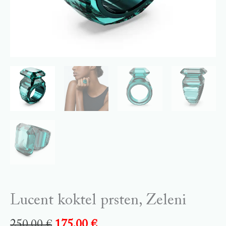
Lucent koktel prsten, Zeleni
250,00
€
175,00
€