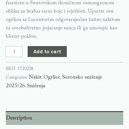
fasetiran u Swarovskom ikoničnom osmougaonom
obliku za hrabar izraz boje i svjetlosti. Uparite ovu
ogrlicu sa Lucentovim odgovarajućim žutim nakitom
za sveobuhvatno pojačanje sunca ili ga umotajte kao
blistav poklon.
Add to cart
SKU:
5720208
Nakit
Ogrlice
Sezonsko sniženje
Categories:
,
,
2025/26
Sniženja
,
Description