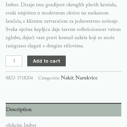
Imber. Dizajn ima gradijent okruglih plavih kristala,
svaki smješten u modernom okviru na mekanom
lančiću, s kliznim zatvaračem za jednostavno nošenje.
Svaka nježna kapljica daje šarenu sofisticiranost vašem
zglobu, dajući vam pravi komad nakita koji se može
razigrano slagati s drugim stilovima.
Add to cart
Nakit
Narukvice
SKU:
5718204
Categories:
,
Description
olekcija: Imber