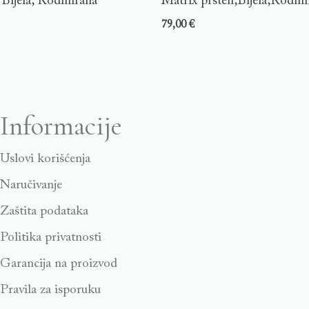
 Bijela, Rodinirana
Matrix prsten,Bijela,Rodini
79,00
€
Informacije
Uslovi korišćenja
Naručivanje
Zaštita podataka
Politika privatnosti
Garancija na proizvod
Pravila za isporuku