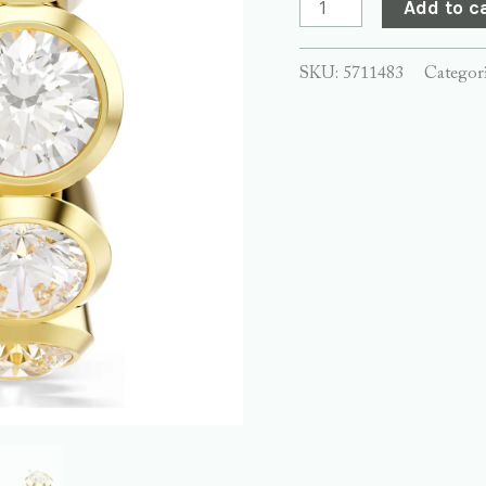
Add to c
SKU:
5711483
Categor