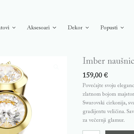
tovi
Aksesoari
Dekor
Popusti
Imber naušnice
Imber
naušnice,
159,00
€
Bijela,
Povećajte svoju elegan
Pozlata
zlatnom bojom majstor
quantity
Swarovski cirkonija, s
gradijentu veličina. Sav
za večernji glamur.