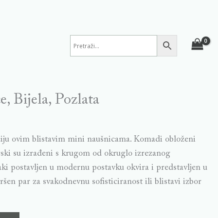
, Bijela, Pozlata
ciju ovim blistavim mini naušnicama. Komadi obloženi
ski su izrađeni s krugom od okruglo izrezanog
vaki postavljen u modernu postavku okvira i predstavljen u
ršen par za svakodnevnu sofisticiranost ili blistavi izbor