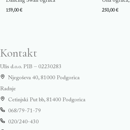
Dancing Swan ogrlica
Una ogrlica,
159,00
€
250,00
€
Kontakt
Ulis d.o.o. PIB – 02230283
Njegoševa 40, 81000 Podgorica
Radnje
Cetinjski Put bb, 81400 Podgorica
068/79-71-79
020/240-430