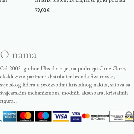
ran
Matrix prsten, Bijela,Rose gold pozlata
79,00
€
O nama
Od 2003. godine Ulis d.o.o. je, na području Crne Gore,
ekskluzivni partner i distributer brenda Swarovski,
svjetskog lidera u proizvodnji kristalnog nakita, satova sa
švajcarskim mehanizmom, modnih aksesoara, kristalnih
figura…