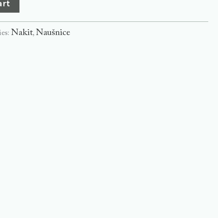
art
Nakit
Naušnice
ies:
,