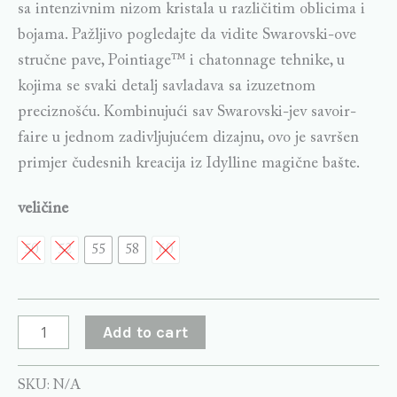
sa intenzivnim nizom kristala u različitim oblicima i
bojama. Pažljivo pogledajte da vidite Swarovski-ove
stručne pave, Pointiage™ i chatonnage tehnike, u
kojima se svaki detalj savladava sa izuzetnom
preciznošću. Kombinujući sav Swarovski-jev savoir-
faire u jednom zadivljujućem dizajnu, ovo je savršen
primjer čudesnih kreacija iz Idylline magične bašte.
veličine
50
52
55
58
60
Add to cart
SKU:
N/A