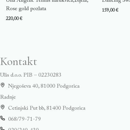
Una Angelic Tennis narukvica,Bijela,
Dancing Swa
Rose gold pozlata
159,00
€
220,00
€
Kontakt
Ulis d.o.o. PIB – 02230283
Njegoševa 40, 81000 Podgorica
Radnje
Cetinjski Put bb, 81400 Podgorica
068/79-71-79