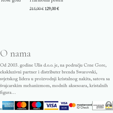
, Rose gold
Harmonia prsten
215,00
€
129,00
€
O nama
Od 2003. godine Ulis d.o.o. je, na području Crne Gore,
ekskluzivni partner i distributer brenda Swarovski,
svjetskog lidera u proizvodnji kristalnog nakita, satova sa
švajcarskim mehanizmom, modnih aksesoara, kristalnih
figura…