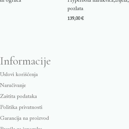
n ogrlica
Hyperbola narukvica,Bijela
pozlata
139,00
€
Informacije
Uslovi korišćenja
Naručivanje
Zaštita podataka
Politika privatnosti
Garancija na proizvod