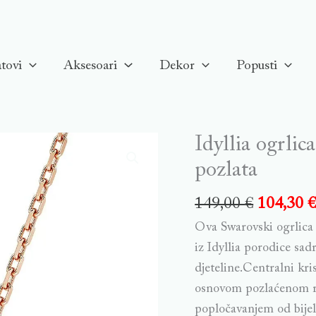
tovi
Aksesoari
Dekor
Popusti
Idyllia ogrlic
pozlata
149,00
€
104,30
Ova Swarovski ogrlica 
iz Idyllia porodice sadr
djeteline.Centralni kri
osnovom pozlaćenom roz
popločavanjem od bijel