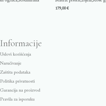
n ogrlica,Rodinirana
Matrix prsten,Bijela,Rose g
179,00
€
Informacije
Uslovi korišćenja
Naručivanje
Zaštita podataka
Politika privatnosti
Garancija na proizvod
Pravila za isporuku