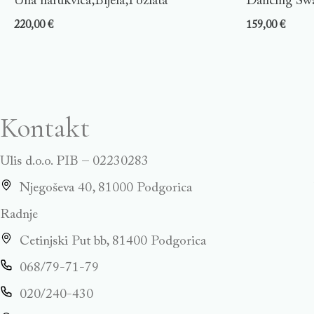
Una narukvica,Bijela,Pozlata
Dancing Swa
220,00
€
159,00
€
Kontakt
Ulis d.o.o. PIB – 02230283
Njegoševa 40, 81000 Podgorica
Radnje
Cetinjski Put bb, 81400 Podgorica
068/79-71-79
020/240-430