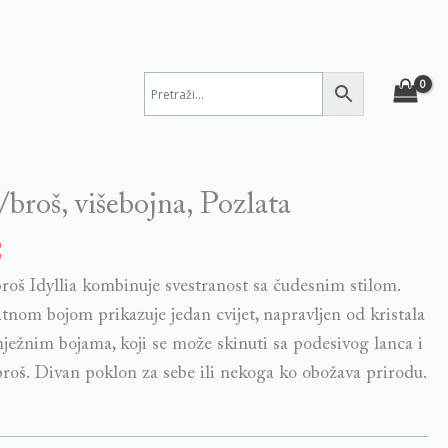
a/broš, višebojna, Pozlata
€
broš Idyllia kombinuje svestranost sa čudesnim stilom.
tnom bojom prikazuje jedan cvijet, napravljen od kristala
nježnim bojama, koji se može skinuti sa podesivog lanca i
 broš. Divan poklon za sebe ili nekoga ko obožava prirodu.