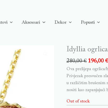
tovi
Aksesoari
Dekor
Popusti
Idyllia ogrlic
280,00
€
196,00
Ova prelijepa ogrlica/
Privjezak presvučen zla
u različitim brušenim 
nositi kao zapanjujući
Out of stock