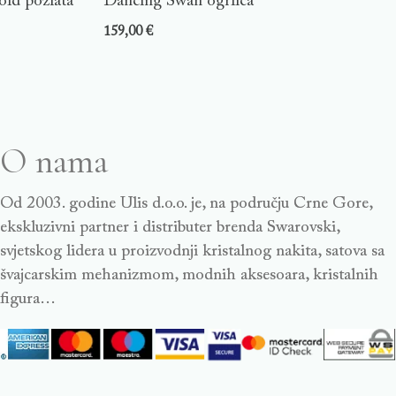
old pozlata
Dancing Swan ogrlica
159,00
€
O nama
Od 2003. godine Ulis d.o.o. je, na području Crne Gore,
ekskluzivni partner i distributer brenda Swarovski,
svjetskog lidera u proizvodnji kristalnog nakita, satova sa
švajcarskim mehanizmom, modnih aksesoara, kristalnih
figura…