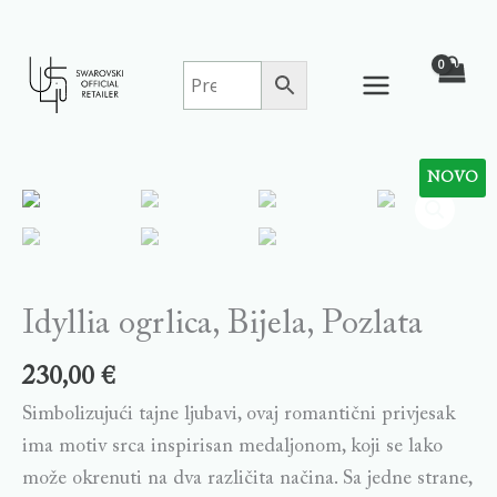
Skip
to
content
NOVO
Idyllia
ogrlica,
Bijela,
Pozlata
quantity
Idyllia ogrlica, Bijela, Pozlata
230,00
€
Simbolizujući tajne ljubavi, ovaj romantični privjesak
ima motiv srca inspirisan medaljonom, koji se lako
može okrenuti na dva različita načina. Sa jedne strane,