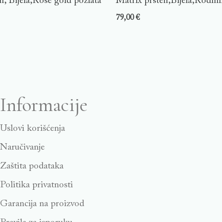
n, Bijela,Rose gold pozlata
Matrix prsten,Bijela,Rodini
79,00
€
Informacije
Uslovi korišćenja
Naručivanje
Zaštita podataka
Politika privatnosti
Garancija na proizvod