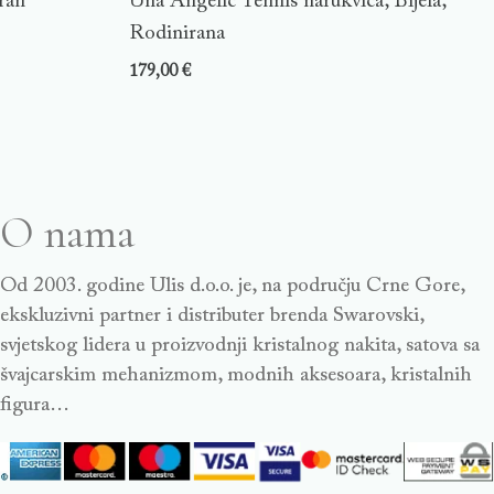
ran
Una Angelic Tennis narukvica, Bijela,
Rodinirana
179,00
€
O nama
Od 2003. godine Ulis d.o.o. je, na području Crne Gore,
ekskluzivni partner i distributer brenda Swarovski,
svjetskog lidera u proizvodnji kristalnog nakita, satova sa
švajcarskim mehanizmom, modnih aksesoara, kristalnih
figura…