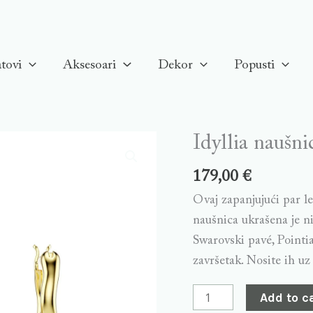
tovi
Aksesoari
Dekor
Popusti
Idyllia naušni
Idyllia
naušnice,
179,00
€
Višebojne,
Ovaj zapanjujući par le
Pozlata
naušnica ukrašena je n
quantity
Swarovski pavé, Pointi
završetak. Nosite ih uz
Add to c