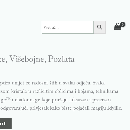
ce, Višebojne, Pozlata
ptira unijet će radosni štih u svaku odjeću. Svaka
izom kristala u različitim oblicima i bojama, tehnikama
age™ i chatonnage koje pružaju luksuzan i precizan
 odgovarajući privjesak kako biste pojačali magiju Idyllie.
art