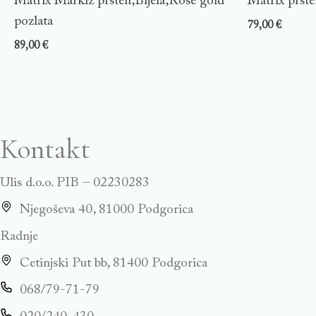
Matrix Markiz prsten,Bijela,Rose gold
Matrix prste
pozlata
79,00
€
89,00
€
Kontakt
Ulis d.o.o. PIB – 02230283
Njegoševa 40, 81000 Podgorica
Radnje
Cetinjski Put bb, 81400 Podgorica
068/79-71-79