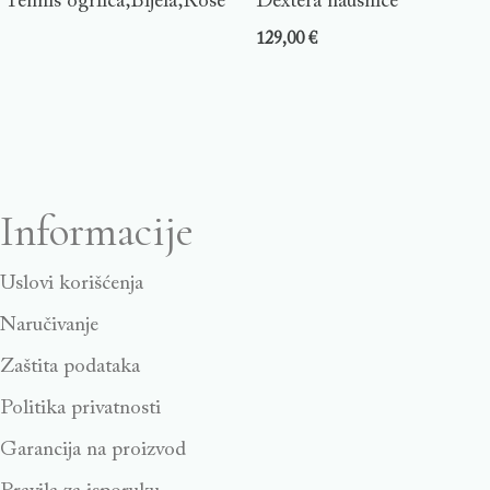
Tennis ogrlica,Bijela,Rose
Dextera naušnice
129,00
€
Informacije
Uslovi korišćenja
Naručivanje
Zaštita podataka
Politika privatnosti
Garancija na proizvod