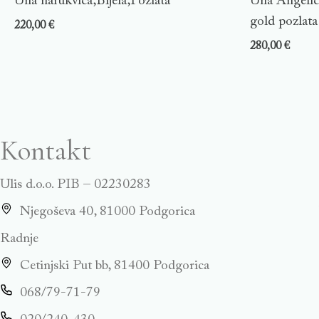
Una narukvica,Bijela,Pozlata
Una Angelic 
gold pozlata
220,00
€
280,00
€
Kontakt
Ulis d.o.o. PIB – 02230283
Njegoševa 40, 81000 Podgorica
Radnje
Cetinjski Put bb, 81400 Podgorica
068/79-71-79