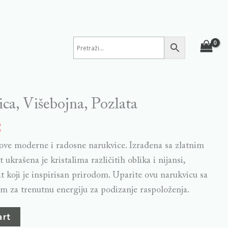
ica, Višebojna, Pozlata
€
a ove moderne i radosne narukvice. Izrađena sa zlatnim
 ukrašena je kristalima različitih oblika i nijansi,
at koji je inspirisan prirodom. Uparite ovu narukvicu sa
m za trenutnu energiju za podizanje raspoloženja.
art