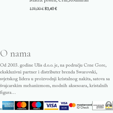
Matrix prsten, Crni,Rodiniran
139,00
€
83,40
€
O nama
Od 2003. godine Ulis d.o.o. je, na području Crne Gore,
ekskluzivni partner i distributer brenda Swarovski,
svjetskog lidera u proizvodnji kristalnog nakita, satova sa
švajcarskim mehanizmom, modnih aksesoara, kristalnih
figura…