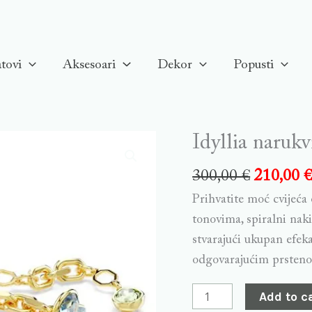
tovi
Aksesoari
Dekor
Popusti
Idyllia narukv
Idyllia
narukvica,
300,00
€
210,00
Višebojna,
Prihvatite moć cvijeć
Pozlata
tonovima, spiralni nakit
quantity
stvarajući ukupan efek
odgovarajućim prsteno
Add to c