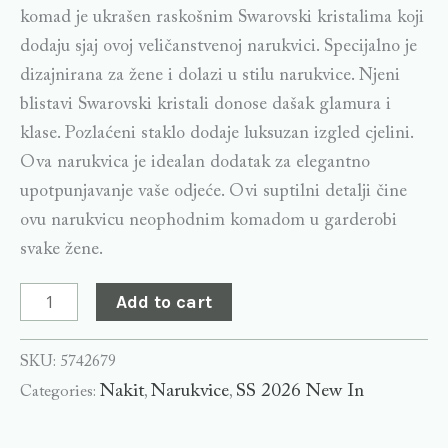
komad je ukrašen raskošnim Swarovski kristalima koji
dodaju sjaj ovoj veličanstvenoj narukvici. Specijalno je
dizajnirana za žene i dolazi u stilu narukvice. Njeni
blistavi Swarovski kristali donose dašak glamura i
klase. Pozlaćeni staklo dodaje luksuzan izgled cjelini.
Ova narukvica je idealan dodatak za elegantno
upotpunjavanje vaše odjeće. Ovi suptilni detalji čine
ovu narukvicu neophodnim komadom u garderobi
svake žene.
Add to cart
SKU:
5742679
Nakit
Narukvice
SS 2026 New In
Categories:
,
,