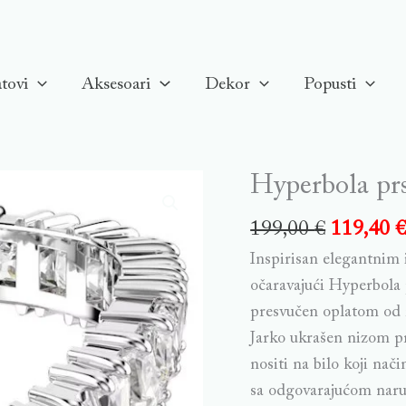
tovi
Aksesoari
Dekor
Popusti
Hyperbola prst
Hyperbola
prsten
199,00
€
119,40
Infinity,
Inspirisan elegantnim
Bijeli,
očaravajući Hyperbola p
Rodiniran
presvučen oplatom od r
quantity
Jarko ukrašen nizom p
nositi na bilo koji nač
sa odgovarajućom naru