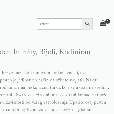
en Infinity, Bijeli, Rodiniran
€
 i bezvremenskim motivom beskonačnosti, ovaj
rsten je jedinstven način da oživite svoj stil. Nakit
odijuma ima beskonačnu traku, koja se ukršta na sredini.
rozirnih Swarovski zirconiuma, svestrani komad se može
in u zavisnosti od vašeg raspoloženja. Uparite ovaj prsten
kvicom ili ogrlicom za vrhunski večernji glamur.