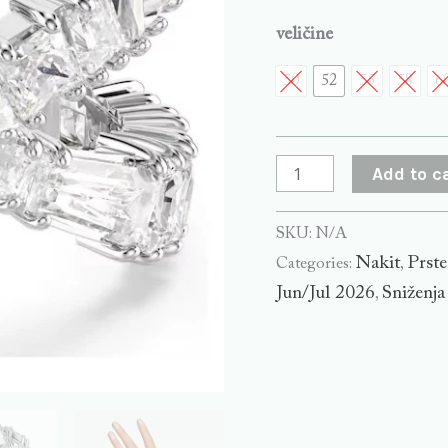
veličine
50
52
55
58
6
Add to c
SKU:
N/A
Nakit
Prste
Categories:
,
Jun/Jul 2026
Sniženja
,