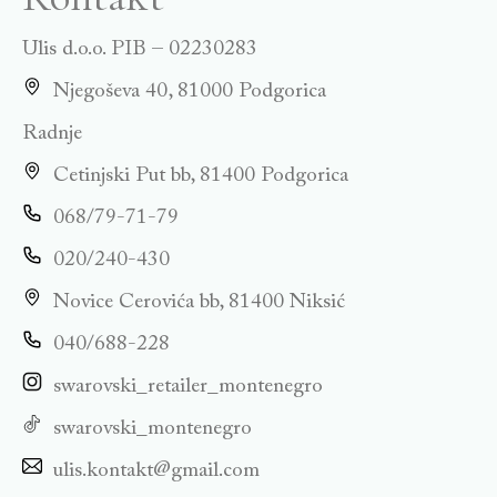
Ulis d.o.o. PIB – 02230283
Njegoševa 40, 81000 Podgorica
Radnje
Cetinjski Put bb, 81400 Podgorica
068/79-71-79
020/240-430
Novice Cerovića bb, 81400 Niksić
040/688-228
swarovski_retailer_montenegro
swarovski_montenegro
ulis.kontakt@gmail.com