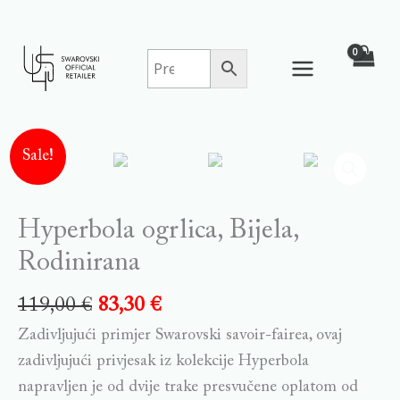
Skip
to
content
Sale!
Hyperbola ogrlica, Bijela,
Rodinirana
119,00
€
83,30
€
Zadivljujući primjer Swarovski savoir-fairea, ovaj
zadivljujući privjesak iz kolekcije Hyperbola
napravljen je od dvije trake presvučene oplatom od