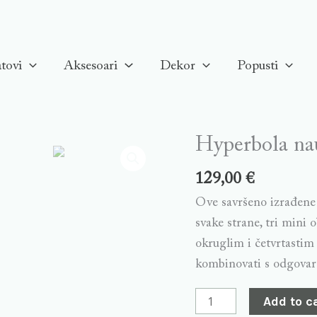
tovi
Aksesoari
Dekor
Popusti
Hyperbola nau
Hyperbola
naušnice,
129,00
€
Bijele,
Ove savršeno izrađene 
Rose
svake strane, tri mini 
gold
okruglim i četvrtastim
pozlata
kombinovati s odgovara
quantity
Add to c