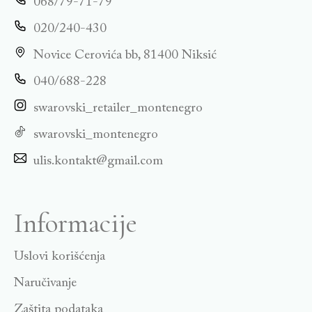
068/79-71-79
020/240-430
Novice Cerovića bb, 81400 Niksić
040/688-228
swarovski_retailer_montenegro
swarovski_montenegro
ulis.kontakt@gmail.com
Informacije
Uslovi korišćenja
Naručivanje
Zaštita podataka