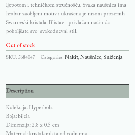
ljepotom i tehničkom stručnošću. Svaka naušnica ima
hrabar zaobljeni motiv i ukrašena je nizom prozirnih
Swarovski kristala. Blistav i privlačan način da
poboljšate svoj svakodnevni stil.
Out of stock
Nakit
Naušnice
Sniženja
SKU:
5684047
Categories:
,
,
Description
Kolekcija: Hyperbola
Boja: bijela
Dimenzija: 2.8 x 0.5 cm
Materijal: kristal,oplata od rodijuma