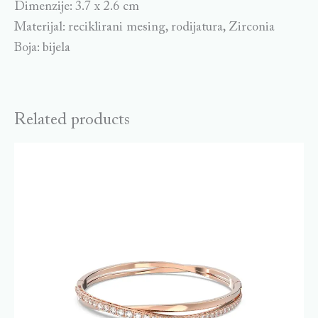
Dimenzije: 3.7 x 2.6 cm
Materijal: reciklirani mesing, rodijatura, Zirconia
Boja: bijela
Related products