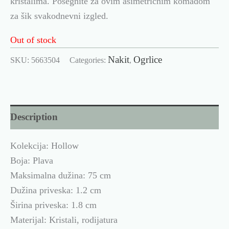
kristalima. Posegnite za ovim asimetričnim komadom
za šik svakodnevni izgled.
Out of stock
Nakit
Ogrlice
SKU:
5663504
Categories:
,
Description
Kolekcija: Hollow
Boja: Plava
Maksimalna dužina: 75 cm
Dužina priveska: 1.2 cm
Širina priveska: 1.8 cm
Materijal: Kristali, rodijatura