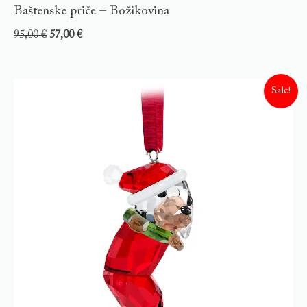
Baštenske priče – Božikovina
95,00
€
57,00
€
Sale!