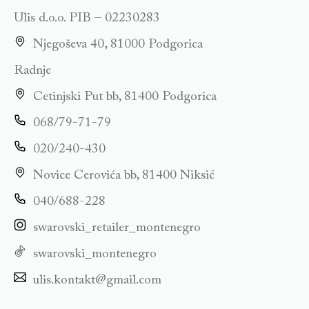
Ulis d.o.o. PIB – 02230283
Njegoševa 40, 81000 Podgorica
Radnje
Cetinjski Put bb, 81400 Podgorica
068/79-71-79
020/240-430
Novice Cerovića bb, 81400 Niksić
040/688-228
swarovski_retailer_montenegro
swarovski_montenegro
ulis.kontakt@gmail.com