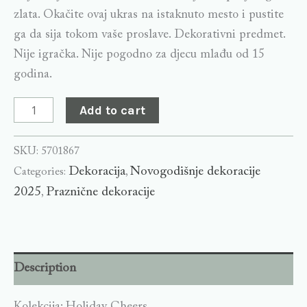
zlata. Okačite ovaj ukras na istaknuto mesto i pustite
ga da sija tokom vaše proslave. Dekorativni predmet.
Nije igračka. Nije pogodno za djecu mlađu od 15
godina.
Add to cart
SKU:
5701867
Dekoracija
Novogodišnje dekoracije
Categories:
,
2025
Praznične dekoracije
,
Description
Kolekcija: Holiday Cheers