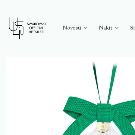
Skip
to
content
Novosti
Nakit
Sa