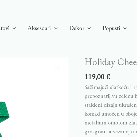
tovi
Aksesoari
Dekor
Popusti
Holiday Chee
119,00
€
Sažimajući slatkoću i r
prepoznatljivu zelenu b
stakleni dizajn ukrašen
komad umočen u obojeni
metalnim omotom zlatne
grosgrain-a vezanoj u 