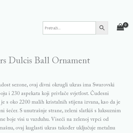
rs Dulcis Ball Ornament
adost sezone, ovaj divni okrugli ukras ima Swarovski
oju i 230 aspekata koji privlače svjetlost. Čudesni
 je s oko 2200 malih kristalnih stijena izvana, kao da je
 šećer. S unutrašnje strane, zeleni slatkiš s luksuznim
 boje visi u vazduhu. Viseći na zelenoj vrpci od
mašnu, ovaj kuglasti ukras također uključuje metalnu