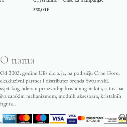
na
Crystalline – Čaše za Šampanjac
330,00
€
O nama
Od 2003. godine Ulis d.o.o. je, na području Crne Gore,
ekskluzivni partner i distributer brenda Swarovski,
svjetskog lidera u proizvodnji kristalnog nakita, satova sa
švajcarskim mehanizmom, modnih aksesoara, kristalnih
figura…