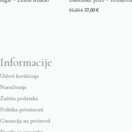
ungle – Zeleni Makao
Baštenske priče – Božikovi
95,00
€
57,00
€
Informacije
Uslovi korišćenja
Naručivanje
Zaštita podataka
Politika privatnosti
Garancija na proizvod