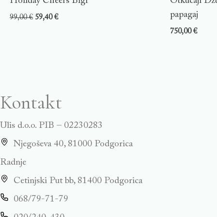
Holiday Cheers Bigl
Otkucaji Dž
papagaj
99,00
€
59,40
€
750,00
€
Kontakt
Ulis d.o.o. PIB – 02230283
Njegoševa 40, 81000 Podgorica
Radnje
Cetinjski Put bb, 81400 Podgorica
068/79-71-79