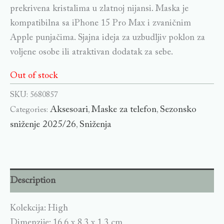
prekrivena kristalima u zlatnoj nijansi. Maska je
kompatibilna sa iPhone 15 Pro Max i zvaničnim
Apple punjačima. Sjajna ideja za uzbudljiv poklon za
voljene osobe ili atraktivan dodatak za sebe.
Out of stock
SKU:
5680857
Aksesoari
Maske za telefon
Sezonsko
Categories:
,
,
sniženje 2025/26
Sniženja
,
Description
Kolekcija: High
Dimenzije: 16.6 x 8.3 x 1.3 cm