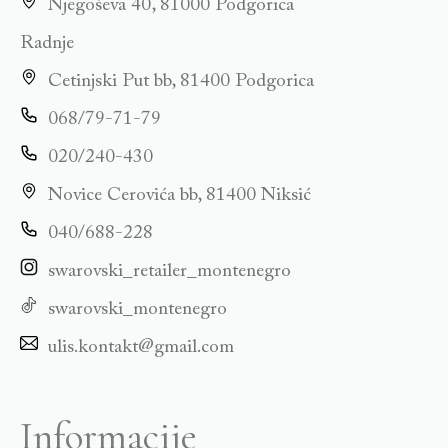
Njegoševa 40, 81000 Podgorica
Radnje
Cetinjski Put bb, 81400 Podgorica
068/79-71-79
020/240-430
Novice Cerovića bb, 81400 Niksić
040/688-228
swarovski_retailer_montenegro
swarovski_montenegro
ulis.kontakt@gmail.com
Informacije