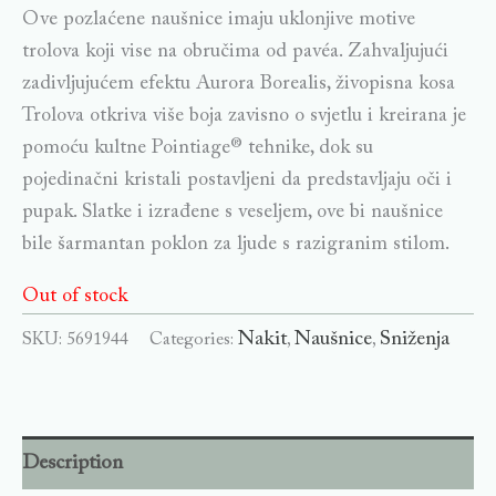
Ove pozlaćene naušnice imaju uklonjive motive
trolova koji vise na obručima od pavéa. Zahvaljujući
zadivljujućem efektu Aurora Borealis, živopisna kosa
Trolova otkriva više boja zavisno o svjetlu i kreirana je
pomoću kultne Pointiage® tehnike, dok su
pojedinačni kristali postavljeni da predstavljaju oči i
pupak. Slatke i izrađene s veseljem, ove bi naušnice
bile šarmantan poklon za ljude s razigranim stilom.
Out of stock
Nakit
Naušnice
Sniženja
SKU:
5691944
Categories:
,
,
Description