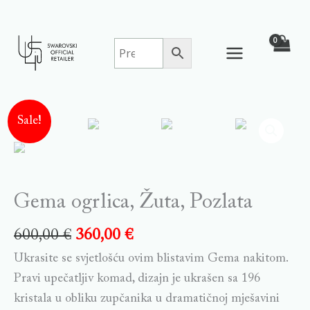
Skip
to
content
Sale!
Gema ogrlica, Žuta, Pozlata
600,00
€
360,00
€
Ukrasite se svjetlošću ovim blistavim Gema nakitom.
Pravi upečatljiv komad, dizajn je ukrašen sa 196
kristala u obliku zupčanika u dramatičnoj mješavini