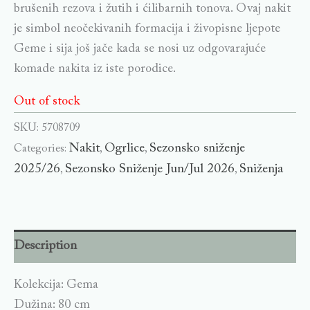
brušenih rezova i žutih i ćilibarnih tonova. Ovaj nakit
je simbol neočekivanih formacija i živopisne ljepote
Geme i sija još jače kada se nosi uz odgovarajuće
komade nakita iz iste porodice.
Out of stock
SKU:
5708709
Nakit
Ogrlice
Sezonsko sniženje
Categories:
,
,
2025/26
Sezonsko Sniženje Jun/Jul 2026
Sniženja
,
,
Description
Kolekcija: Gema
Dužina: 80 cm