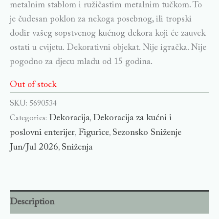
metalnim stablom i ružičastim metalnim tučkom. To
je čudesan poklon za nekoga posebnog, ili tropski
dodir vašeg sopstvenog kućnog dekora koji će zauvek
ostati u cvijetu. Dekorativni objekat. Nije igračka. Nije
pogodno za djecu mlađu od 15 godina.
Out of stock
SKU:
5690534
Dekoracija
Dekoracija za kućni i
Categories:
,
poslovni enterijer
Figurice
Sezonsko Sniženje
,
,
Jun/Jul 2026
Sniženja
,
Description