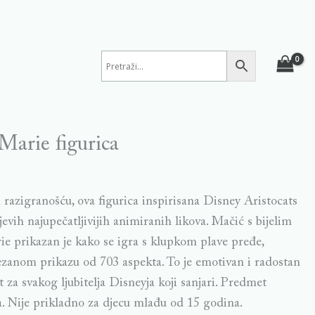
arie figurica
 razigranošću, ova figurica inspirisana Disney Aristocats
evih najupečatljivijih animiranih likova. Mačić s bijelim
e prikazan je kako se igra s klupkom plave pređe,
rezanom prikazu od 703 aspekta. To je emotivan i radostan
za svakog ljubitelja Disneyja koji sanjari. Predmet
ka. Nije prikladno za djecu mlađu od 15 godina.