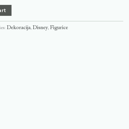
art
Dekoracija
Disney
Figurice
ies:
,
,