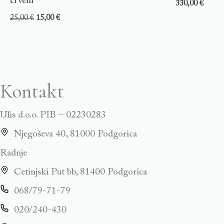
crveni
330,00
€
25,00
€
15,00
€
Kontakt
Ulis d.o.o. PIB – 02230283
Njegoševa 40, 81000 Podgorica
Radnje
Cetinjski Put bb, 81400 Podgorica
068/79-71-79
020/240-430