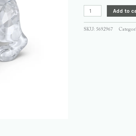
Add to c
SKU:
5692967
Categor