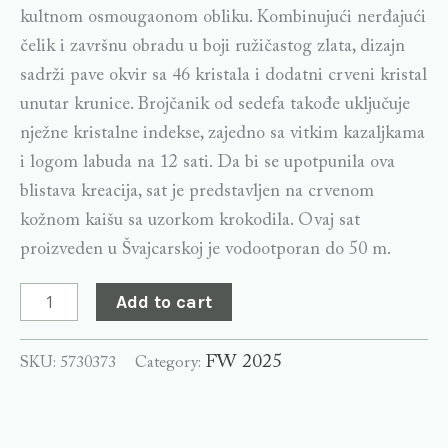
kultnom osmougaonom obliku. Kombinujući nerđajući
čelik i završnu obradu u boji ružičastog zlata, dizajn
sadrži pave okvir sa 46 kristala i dodatni crveni kristal
unutar krunice. Brojčanik od sedefa takođe uključuje
nježne kristalne indekse, zajedno sa vitkim kazaljkama
i logom labuda na 12 sati. Da bi se upotpunila ova
blistava kreacija, sat je predstavljen na crvenom
kožnom kaišu sa uzorkom krokodila. Ovaj sat
proizveden u Švajcarskoj je vodootporan do 50 m.
Add to cart
FW 2025
SKU:
5730373
Category: