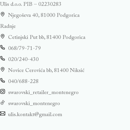
Ulis d.o.o. PIB – 02230283
Njegoševa 40, 81000 Podgorica
Radnje
Cetinjski Put bb, 81400 Podgorica
068/79-71-79
020/240-430
Novice Cerovića bb, 81400 Niksić
040/688-228
swarovski_retailer_montenegro
swarovski_montenegro
ulis.kontakt@gmail.com