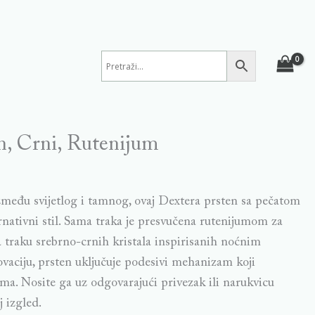
n, Crni, Rutenijum
između svijetlog i tamnog, ovaj Dextera prsten sa pečatom
ernativni stil. Sama traka je presvučena rutenijumom za
 traku srebrno-crnih kristala inspirisanih noćnim
aciju, prsten uključuje podesivi mehanizam koji
ma. Nosite ga uz odgovarajući privezak ili narukvicu
j izgled.