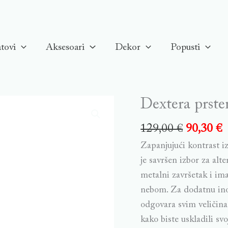
tovi
Aksesoari
Dekor
Popusti
Dextera prste
Dextera
prsten,
129,00
€
90,30
€
Crni,
Zapanjujući kontrast 
Rutenijum
je savršen izbor za alt
quantity
metalni završetak i ima
nebom. Za dodatnu inov
odgovara svim veličina
kako biste uskladili svo