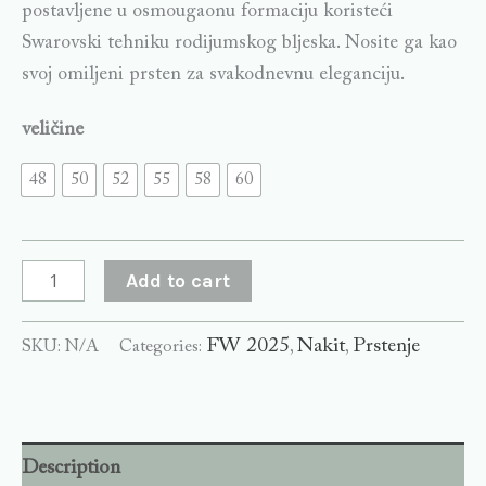
postavljene u osmougaonu formaciju koristeći
Swarovski tehniku rodijumskog bljeska. Nosite ga kao
svoj omiljeni prsten za svakodnevnu eleganciju.
veličine
48
50
52
55
58
60
Add to cart
FW 2025
Nakit
Prstenje
SKU:
N/A
Categories:
,
,
Description