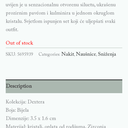
uvijen je u senzacionalnu otvorenu siluetu, ukrašenu
prozirnim pavéom i kulminira u jednom okruglom
kristalu. Svjetlom ispunjen set koji će uljepšati svaki
outfit.
Out of stock
Nakit
Naušnice
Sniženja
SKU:
5695939
Categories:
,
,
Description
Kolekcija: Dextera
Boja: Bijela
Dimenzije: 3.5 x 1.6 cm
Materijal: kristali, oplata od rodijuma, Zirconia