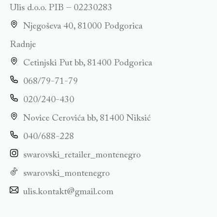
Ulis d.o.o. PIB – 02230283
Njegoševa 40, 81000 Podgorica
Radnje
Cetinjski Put bb, 81400 Podgorica
068/79-71-79
020/240-430
Novice Cerovića bb, 81400 Niksić
040/688-228
swarovski_retailer_montenegro
swarovski_montenegro
ulis.kontakt@gmail.com