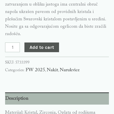
zatvaranjem u obliku jastoga ima centralni obruč
napola ukrašen paveom od providnih kristala i
plešućim Swarovski kristalom postavljenim u sredini.
Nosite ga sa odgovarajućom ogrlicom da biste zračili
radošću.
Add to cart
SKU:
5733399
FW 2025
Nakit
Narukvice
Categories:
,
,
Description
Materijal: Kristal, Zirconia, Oplata od rodijuma