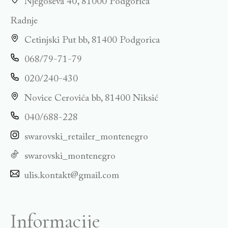
Njegoševa 40, 81000 Podgorica
Radnje
Cetinjski Put bb, 81400 Podgorica
068/79-71-79
020/240-430
Novice Cerovića bb, 81400 Niksić
040/688-228
swarovski_retailer_montenegro
swarovski_montenegro
ulis.kontakt@gmail.com
Informacije