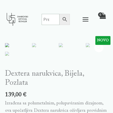
Skip
to
content
NOVO
Dextera narukvica, Bijela,
Pozlata
139,00
€
Izrađena sa polumetalnim, polupaviranim dizajnom,
ova upečatljiva Dextera narukvica oživljava providnim