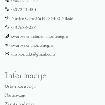
068/79-71-79
020/240-430
Novice Cerovića bb, 81400 Niksić
040/688-228
swarovski_retailer_montenegro
swarovski_montenegro
ulis.kontakt@gmail.com
Informacije
Uslovi korišćenja
Naručivanje
Zaštita podataka