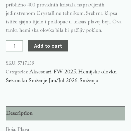
približno 400 providnih kristala napravljenih
jedinstvenom Crystalline tehnikom. Srebrna klipsa
ističe sjajno tijelo i poklopac u teksas plavoj boji. Ova
tanka hemijska olovka bila bi pažljiv poklon.
Add to cart
SKU:
5717138
Aksesoari
FW 2025
Hemijske olovke
Categories:
,
,
,
Sezonsko Sniženje Jun/Jul 2026
Sniženja
,
Description
Boja: Plava