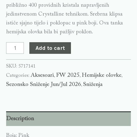
približno 400 providnih kristala napravljenih
jedinstvenom Crystalline tehnikom. Srebrna klipsa
ističe sjajno tijelo i poklopac u pink boji. Ova tanka
hemijska olovka bila bi pažljiv poklon.
Add to cart
SKU:
5717141
Aksesoari
FW 2025
Hemijske olovke
Categories:
,
,
,
Sezonsko Sniženje Jun/Jul 2026
Sniženja
,
Description
Boja: Pink