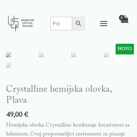
Skip
to
content
NOVO
Crystalline
hemijska
olovka,
Plava
quantity
Crystalline hemijska olovka,
Plava
49,00
€
Hemijska olovka Crystalline kombinuje kreativnost sa
luksuzom. Ovaj prepoznatljivi instrument za pisanje