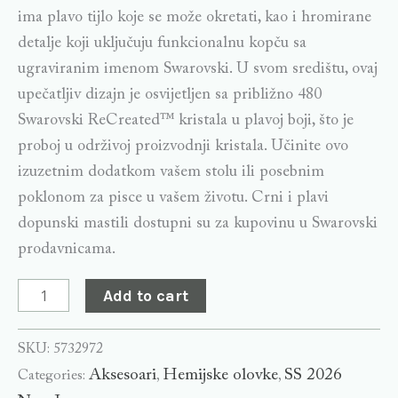
ima plavo tijlo koje se može okretati, kao i hromirane
detalje koji uključuju funkcionalnu kopču sa
ugraviranim imenom Swarovski. U svom središtu, ovaj
upečatljiv dizajn je osvijetljen sa približno 480
Swarovski ReCreated™ kristala u plavoj boji, što je
proboj u održivoj proizvodnji kristala. Učinite ovo
izuzetnim dodatkom vašem stolu ili posebnim
poklonom za pisce u vašem životu. Crni i plavi
dopunski mastili dostupni su za kupovinu u Swarovski
prodavnicama.
Add to cart
SKU:
5732972
Aksesoari
Hemijske olovke
SS 2026
Categories:
,
,