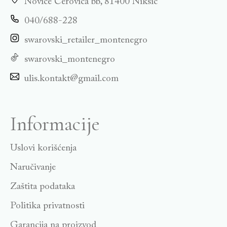
Novice Cerovića bb, 81400 Niksić
040/688-228
swarovski_retailer_montenegro
swarovski_montenegro
ulis.kontakt@gmail.com
Informacije
Uslovi korišćenja
Naručivanje
Zaštita podataka
Politika privatnosti
Garancija na proizvod